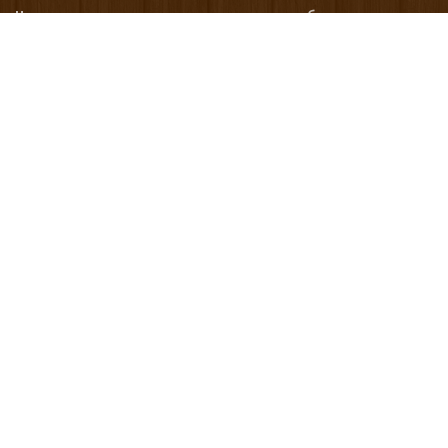
Номера уполномоченных рассматривать обращения
покупателей в соответствии с законодательством об
обращениях граждан и юридических лиц: Лепельский
районный исполнительный комитет: 8 (02132) 3 49 90
МЕНЮ
Каталог товаров
Оплата и доставка
О нас
Новости
Отзывы
Контакты